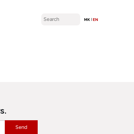
MK
EN
s.